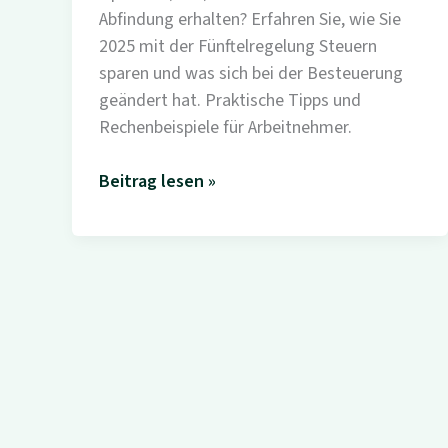
Abfindung erhalten? Erfahren Sie, wie Sie
2025 mit der Fünftelregelung Steuern
sparen und was sich bei der Besteuerung
geändert hat. Praktische Tipps und
Rechenbeispiele für Arbeitnehmer.
Abfindung
Beitrag lesen »
versteuern
2025:
Was
Arbeitnehmer
über
die
neuen
Regelungen
wissen