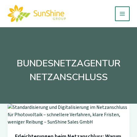
Zum
Inhalt
springen
BUNDESNETZAGENTUR
NETZANSCHLUSS
Erleichterungen beim Netzanschluss: Warum