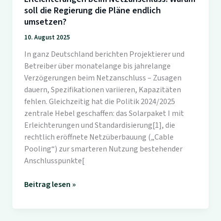
soll die Regierung die Pläne endlich
umsetzen?
10. August 2025
In ganz Deutschland berichten Projektierer und
Betreiber über monatelange bis jahrelange
Verzögerungen beim Netzanschluss – Zusagen
dauern, Spezifikationen variieren, Kapazitäten
fehlen. Gleichzeitig hat die Politik 2024/2025
zentrale Hebel geschaffen: das Solarpaket I mit
Erleichterungen und Standardisierung[1], die
rechtlich eröffnete Netzüberbauung („Cable
Pooling“) zur smarteren Nutzung bestehender
Anschlusspunkte[
Erleichterungen
Beitrag lesen »
beim
Netzanschluss:
Warum