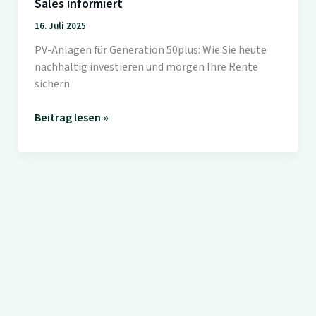
Sales informiert
16. Juli 2025
PV-Anlagen für Generation 50plus: Wie Sie heute
nachhaltig investieren und morgen Ihre Rente
sichern
PV-
Beitrag lesen »
Anlagen
für
Generation
50plus:
SunShine
Sales
informiert