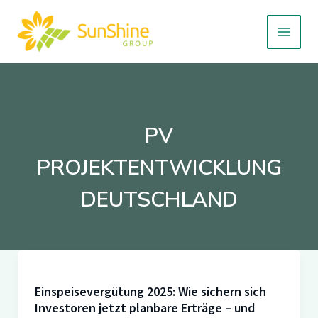
Zum
Inhalt
springen
PV
PROJEKTENTWICKLUNG
DEUTSCHLAND
Einspeisevergütung 2025: Wie sichern sich
Investoren jetzt planbare Erträge – und