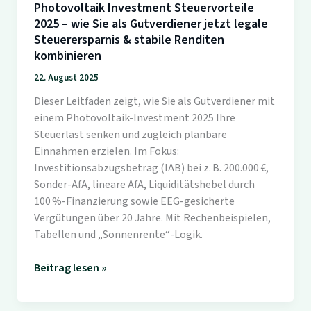
Photovoltaik Investment Steuervorteile
2025 – wie Sie als Gutverdiener jetzt legale
Steuerersparnis & stabile Renditen
kombinieren
22. August 2025
Dieser Leitfaden zeigt, wie Sie als Gutverdiener mit
einem Photovoltaik-Investment 2025 Ihre
Steuerlast senken und zugleich planbare
Einnahmen erzielen. Im Fokus:
Investitionsabzugsbetrag (IAB) bei z. B. 200.000 €,
Sonder-AfA, lineare AfA, Liquiditätshebel durch
100 %-Finanzierung sowie EEG-gesicherte
Vergütungen über 20 Jahre. Mit Rechenbeispielen,
Tabellen und „Sonnenrente“-Logik.
Photovoltaik
Beitrag lesen »
Investment
Steuervorteile