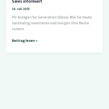
Sales informiert
16. Juli 2025
PV-Anlagen für Generation 50plus: Wie Sie heute
nachhaltig investieren und morgen Ihre Rente
sichern
PV-
Beitrag lesen »
Anlagen
für
Generation
50plus:
SunShine
Sales
informiert