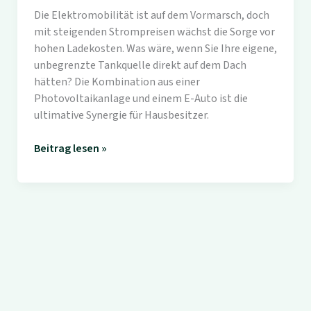
Die Elektromobilität ist auf dem Vormarsch, doch
mit steigenden Strompreisen wächst die Sorge vor
hohen Ladekosten. Was wäre, wenn Sie Ihre eigene,
unbegrenzte Tankquelle direkt auf dem Dach
hätten? Die Kombination aus einer
Photovoltaikanlage und einem E-Auto ist die
ultimative Synergie für Hausbesitzer.
Wie
Beitrag lesen »
laden
Sie
Ihr
E-
Auto
mit
Photovoltaik
und
machen